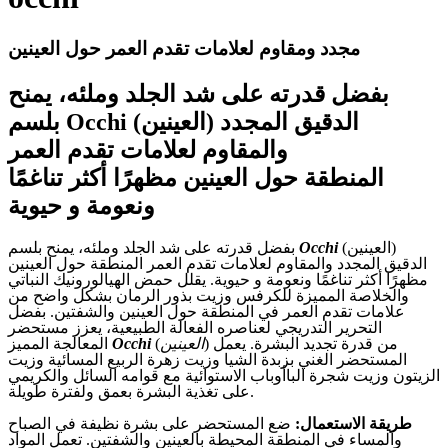
مجدد ومقاوم لعلامات تقدم العمر حول العينين
بفضل قدرته على شد الجلد وملئه، يمنح
بلسم Occhi (العينين) الدقيق المجدد
والمقاوم لعلامات تقدم العمر
المنطقة حول العينين مظهرًا أكثر تناغمًا
ونعومة و حيوية
)
العينين
(
Occhi
بفضل قدرته على شد الجلد وملئه، يمنح بلسم
الدقيق المجدد والمقاوم لعلامات تقدم العمر المنطقة حول العينين
مظهرًا أكثر تناغمًا ونعومة و حيوية
.
يقلل حمض الهيالورونيك النباتي
والخلاصة المميزة للكرفس وزيت بذور الرمان بشكل واضح من
علامات تقدم العمر في المنطقة حول العينين والشفتين
.
بفضل
التحرير التدريجي لعناصره الفعالة الطبيعية، يعزز مستحضر
من قدرة تجديد البشرة
.
يعمل
)
العينين
(
Occhi
المعالجة المميز
المستحضر الغني بزبدة الشيا وزيت زهرة الربيع المسائية وزيت
الزيتون وزيت شجرة الباأوباب الاستوائية مع قوامه السائل والكريمي
.
على تغذية البشرة بعمق ولفترة طويلة
طريقة الاستعمال
:
ضع المستحضر على بشرة نظيفة في الصباح
والمساء في المنطقة المحيطة بالعينين والشفتين
.
تعمل المواد