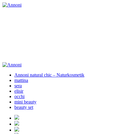
Annoni natural chic – Naturkosmetik
mattina
sera
elisir
occhi
mini beauty
beauty set