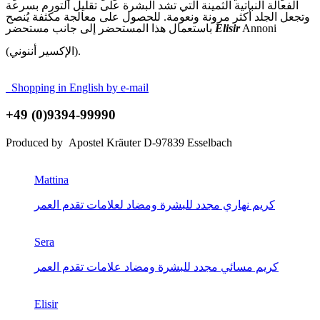
الفعالة النباتية الثمينة التي تشد البشرة على تقليل التورم بسرعة
وتجعل الجلد أكثر مرونة ونعومة
.
للحصول على معالجة مكثفة يُنصح
Annoni
Elisir
باستعمال هذا المستحضر إلى جانب مستحضر
).
الإكسير أننوني
(
Shopping in English by e-mail
+49 (0)9394-99990
Produced by Apostel Kräuter D-97839 Esselbach
Mattina
كريم نهاري مجدد للبشرة ومضاد لعلامات تقدم العمر
Sera
كريم مسائي مجدد للبشرة ومضاد علامات تقدم العمر
Elisir