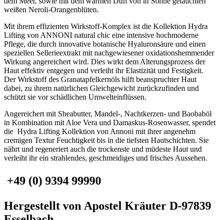
dem Meer, sowie mit dem warmen Duft von in Sonne getauchten
weißen Neroli-Orangenblüten.
Mit ihrem effizienten Wirkstoff-Komplex ist die Kollektion Hydra
Lifting von ANNONI natural chic eine intensive hochmoderne
Pflege, die durch innovative botanische Hyaluronsäure und einen
speziellen Sellerieextrakt mit nachgewiesener oxidationshemmender
Wirkung angereichert wird. Dies wirkt dem Alterungsprozess der
Haut effektiv entgegen und verleiht ihr Elastizität und Festigkeit.
Der Wirkstoff des Granatapfelkernöls hilft beanspruchter Haut
dabei, zu ihrem natürlichen Gleichgewicht zurückzufinden und
schützt sie vor schädlichen Umwelteinflüssen.
Angereichert mit Sheabutter, Mandel-, Nachtkerzen- und Baobaböl
in Kombination mit Aloe Vera und Damaskus-Rosenwasser, spendet
die Hydra Lifting Kollektion von Annoni mit ihrer angenehm
cremigen Textur Feuchtigkeit bis in die tiefsten Hautschichten. Sie
nährt und regeneriert auch die trockenste und müdeste Haut und
verleiht ihr ein strahlendes, geschmeidiges und frisches Aussehen.
+49 (0) 9394 99990
Hergestellt von Apostel Kräuter D-97839
Esselbach