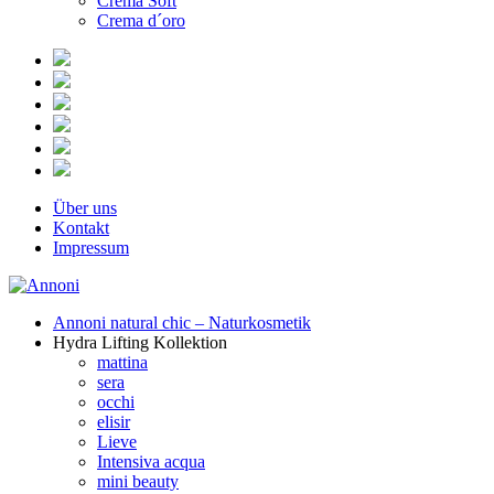
Crema Soft
Crema d´oro
Über uns
Kontakt
Impressum
Annoni natural chic – Naturkosmetik
Hydra Lifting Kollektion
mattina
sera
occhi
elisir
Lieve
Intensiva acqua
mini beauty