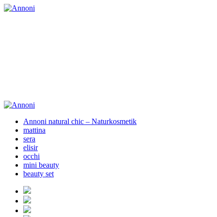
Annoni natural chic – Naturkosmetik
mattina
sera
elisir
occhi
mini beauty
beauty set