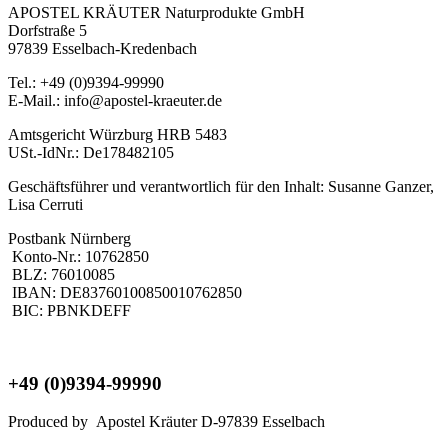
APOSTEL KRÄUTER Naturprodukte GmbH
Dorfstraße 5
97839 Esselbach-Kredenbach
Tel.: +49 (0)9394-99990
E-Mail.: info@apostel-kraeuter.de
Amtsgericht Würzburg HRB 5483
USt.-IdNr.: De178482105
Geschäftsführer und verantwortlich für den Inhalt: Susanne Ganzer,
Lisa Cerruti
Postbank Nürnberg
Konto-Nr.: 10762850
BLZ: 76010085
IBAN: DE83760100850010762850
BIC: PBNKDEFF
+49 (0)9394-99990
Produced by Apostel Kräuter D-97839 Esselbach